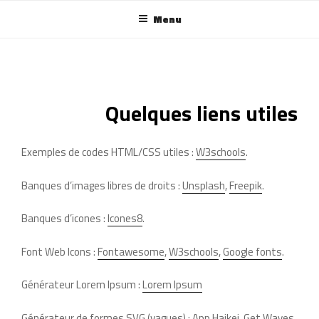
Aller
Menu
au
contenu
principal
Quelques liens utiles
Exemples de codes HTML/CSS utiles :
W3schools
.
Banques d’images libres de droits :
Unsplash
,
Freepik
.
Banques d’icones :
Icones8
.
Font Web Icons :
Fontawesome
,
W3schools
,
Google fonts
.
Générateur Lorem Ipsum :
Lorem Ipsum
Générateur de formes SVG (vagues) :
App Haikei
,
Get Waves
.